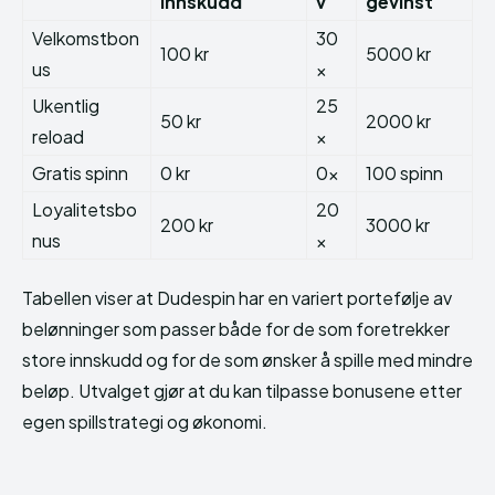
innskudd
v
gevinst
Velkomstbon
30
100 kr
5000 kr
us
×
Ukentlig
25
50 kr
2000 kr
reload
×
Gratis spinn
0 kr
0×
100 spinn
Loyalitetsbo
20
200 kr
3000 kr
nus
×
Tabellen viser at Dudespin har en variert portefølje av
belønninger som passer både for de som foretrekker
store innskudd og for de som ønsker å spille med mindre
beløp. Utvalget gjør at du kan tilpasse bonusene etter
egen spillstrategi og økonomi.