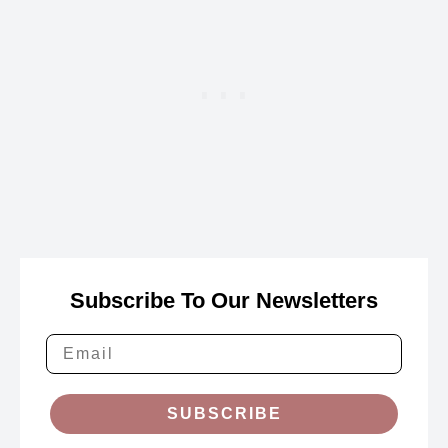
Subscribe To Our Newsletters
SUBSCRIBE