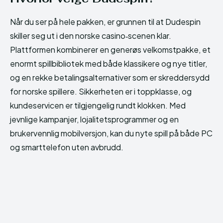
Når du ser på hele pakken, er grunnen til at Dudespin
skiller seg ut i den norske casino‑scenen klar.
Plattformen kombinerer en generøs velkomstpakke, et
enormt spillbibliotek med både klassikere og nye titler,
og en rekke betalingsalternativer som er skreddersydd
for norske spillere. Sikkerheten er i toppklasse, og
kundeservicen er tilgjengelig rundt klokken. Med
jevnlige kampanjer, lojalitetsprogrammer og en
brukervennlig mobilversjon, kan du nyte spill på både PC
og smarttelefon uten avbrudd.