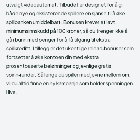
utvalgt videoautomat. Tilbudet er designet for å gi
både nye og eksisterende spillere en sjanse til å øke
spillbanken umiddelbart. Bonusen krever et lavt
minimumsinnskudd på 100 kroner, så du trenger ikke å
gå i bunn med penger for å få tilgang til ekstra
spillkreditt. I tillegg er det ukentlige reload‑bonuser som
fortsetter å øke kontoen din med ekstra
prosentbaserte belønninger og jevnlige gratis
spinn‑runder. Så lenge du spiller med jevne mellomrom,
vil du alltid finne en ny kampanje som holder spenningen
i live.