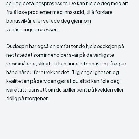
spill og betalingsprosesser. De kan hjelpe deg med alt
fra å løse problemer med innskudd, til å forklare
bonusvilkår eller veilede deg gjennom
verifiseringsprosessen.
Dudespin har også en omfattende hjelpeseksjon på
nettstedet som inneholder svar på de vanligste
spørsmålene, slik at du kan finne informasjon på egen
hånd når du foretrekker det. Tilgjengeligheten og
kvaliteten på servicen gjør at du alltid kan føle deg
ivaretatt, uansett om du spiller sent på kvelden eller
tidlig på morgenen.