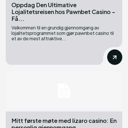
Oppdag Den Ultimative
Lojalitetsreisen hos Pawnbet Casino –
Få...
Velkommen til en grundig gjennomgang av
lojalitetsprogrammet som gjør pawnbet casino til
et av de mest attraktive...
Mitt første møte med lizaro casino: En
personlig gjennomgang