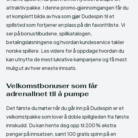
attraktiv pakke. I denne promo‑gjennomgangen får du
et komplett bilde av hva som gjør Dudespin til et
spillsted som fortjener en plass på din favorittliste. Vi
ser på bonustilbudene, spillkatalogen,
betalingsløsningene og hvordan kundeservice takler
norske spillere. Les videre for å oppdage hvordan du
kan utnytte de mest lukrative kampanjene og få mest
mulig ut av hver eneste innsats.
Velkomstbonuser som får
adrenalinet til å pumpe
Det første du møter når du går inn på Dudespin er et
velkomstpakke som lover å doble spillgleden fra første
innskudd. Du kan hente deg opp til 200 % ekstra
penger på innsatsen, samt 100 gratis spinn på en