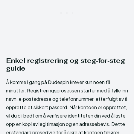
Enkel registrering og steg‑for‑steg
guide
Å komme i gang på Dudespin krever kun noen få
minutter. Registreringsprosessen starter med å fylle inn
navn, e‑postadresse og telefonnummer, etterfulgt av å
opprette et sikkert passord. Når kontoen er opprettet,
vil du bli bedt om å verifisere identiteten din ved å laste
opp en kopi av legitimasjon og en adressebevis. Dette
er standard prosedyre for å sikre at kontoen tilhører