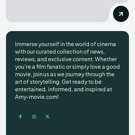
Immerse yourself in the world of cinema
with our curated collection of news,
reviews, and exclusive content. Whether
you're a film fanatic or simply love a good
movie, join us as we journey through the
art of storytelling. Get ready to be
entertained, informed, and inspired at
Amy-movie.com!