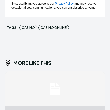
By subscribing, you agree to our
Privacy Policy
and may receive
occasional deal communications; you can unsubscribe anytime.
TAGS
CASINO
CASINO ONLINE
MORE LIKE THIS