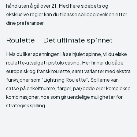
hånd uten å gå over 21. Med flere sidebets og
eksklusive regler kan du tilpasse spillopplevelsen etter
dine preferanser.
Roulette – Det ultimate spinnet
Hvis du liker spenningen i å se hjulet spinne, vil du elske
roulette‑utvalget i pistolo casino. Her finner du både
europeisk og fransk roulette, samt varianter med ekstra
funksjoner som “Lightning Roulette”. Spillerne kan
satse på enkeltnumre, farger, par/odde eller komplekse
kombinasjoner, noe som gir uendelige muligheter for
strategisk spilling.