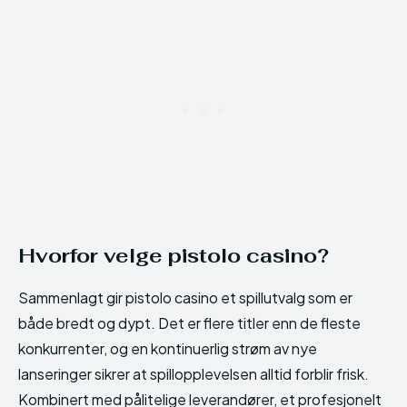
Hvorfor velge pistolo casino?
Sammenlagt gir pistolo casino et spillutvalg som er
både bredt og dypt. Det er flere titler enn de fleste
konkurrenter, og en kontinuerlig strøm av nye
lanseringer sikrer at spillopplevelsen alltid forblir frisk.
Kombinert med pålitelige leverandører, et profesjonelt