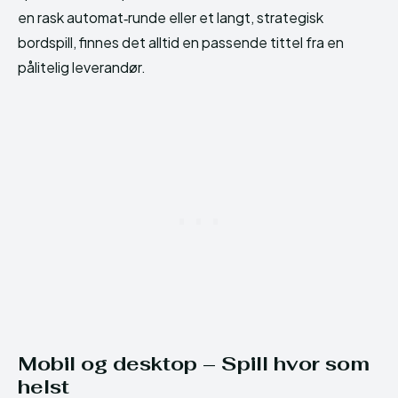
en rask automat‑runde eller et langt, strategisk
bordspill, finnes det alltid en passende tittel fra en
pålitelig leverandør.
Mobil og desktop – Spill hvor som
helst