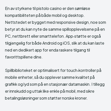
En av styrkene til pistolo casino er den sømløse
kompatibiliteten på både mobil og desktop.
Nettstedet er bygget med responsive design, noe som
betyr at du kan nyte de samme spillopplevelsene på en
PC, nettbrett eller smarttelefon. App‑støtte er også
tilgjengelig for både Android og iOS, slik at du kan laste
ned en dedikert app for enda raskere tilgang til
favorittspillene dine.
Spillbiblioteket er optimalisert for touch‑kontroller på
mobile enheter, så du opplever samme kvalitet på
grafikk og lyd som på en stasjonær datamaskin. I tillegg
er innskudd og uttak like enkle på mobil, med sikre
betalingsløsninger som støtter norske kroner.