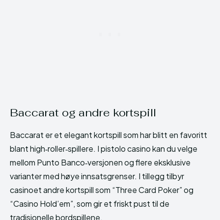
Baccarat og andre kortspill
Baccarat er et elegant kortspill som har blitt en favoritt
blant high‑roller‑spillere. I pistolo casino kan du velge
mellom Punto Banco‑versjonen og flere eksklusive
varianter med høye innsatsgrenser. I tillegg tilbyr
casinoet andre kortspill som “Three Card Poker” og
“Casino Hold’em”, som gir et friskt pust til de
tradisjonelle bordspillene.