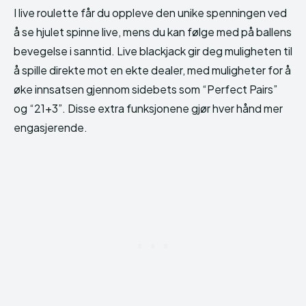
I live roulette får du oppleve den unike spenningen ved
å se hjulet spinne live, mens du kan følge med på ballens
bevegelse i sanntid. Live blackjack gir deg muligheten til
å spille direkte mot en ekte dealer, med muligheter for å
øke innsatsen gjennom sidebets som “Perfect Pairs”
og “21+3”. Disse extra funksjonene gjør hver hånd mer
engasjerende.