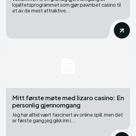
lojalitetsprogrammet som gjør pawnbet casino til
et av de mest attraktive...
Mitt første møte med lizaro casino: En
personlig gjennomgang
Jeg har alltid vært fascinert av online spill, men det
er første gang jeg gikk inn i...