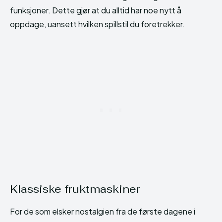
funksjoner. Dette gjør at du alltid har noe nytt å
oppdage, uansett hvilken spillstil du foretrekker.
Klassiske fruktmaskiner
For de som elsker nostalgien fra de første dagene i