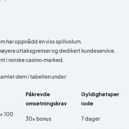
som har oppnådd en viss spillvolum.
, høyere uttaksgrenser og dedikert kundeservice.
ent i norske casino‑marked.
samlet dem i tabellen under:
Påkrevde
Gyldighetsper
omsetningskrav
iode
 + 100
30x bonus
7 dager