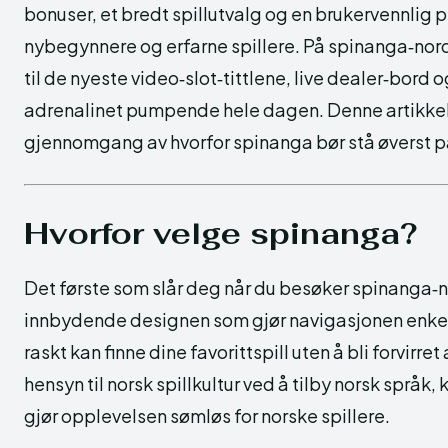
bonuser, et bredt spillutvalg og en brukervennlig
nybegynnere og erfarne spillere. På spinanga‑nordi
til de nyeste video‑slot‑tittlene, live dealer‑bor
adrenalinet pumpende hele dagen. Denne artikke
gjennomgang av hvorfor spinanga bør stå øverst på 
Hvorfor velge spinanga?
Det første som slår deg når du besøker spinanga‑n
innbydende designen som gjør navigasjonen enkel og 
raskt kan finne dine favorittspill uten å bli forvirre
hensyn til norsk spillkultur ved å tilby norsk språk
gjør opplevelsen sømløs for norske spillere.