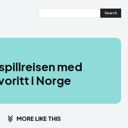
Search
spillreisen med
voritt i Norge
MORE LIKE THIS