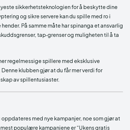
nyeste sikkerhetsteknologien for å beskytte dine
tering og sikre servere kan du spille med ro i
gge hender. På samme måte har spinanga et ansvarlig
nskuddsgrenser, tap‑grenser og muligheten til å ta
ønner regelmessige spillere med eksklusive
 Denne klubben gjør at du får mer verdi for
sskap av spillentusiaster.
g oppdateres med nye kampanjer, noe som gjør at
v de mest populære kampanjene er “Ukens gratis