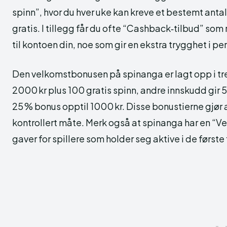
spinn”, hvor du hver uke kan kreve et bestemt antal
gratis. I tillegg får du ofte “Cashback‑tilbud” som
til kontoen din, noe som gir en ekstra trygghet i p
Den velkomstbonusen på spinanga er lagt opp i tre
2000 kr plus 100 gratis spinn, andre innskudd gir 5
25 % bonus opptil 1000 kr. Disse bonustierne gjør 
kontrollert måte. Merk også at spinanga har en “Ve
gaver for spillere som holder seg aktive i de første 