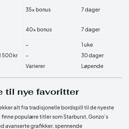
35x bonus
7 dager
40x bonus
7 dager
–
1 uke
l 500 kr
–
30 dager
Varierer
Løpende
 til nye favoritter
er alt fra tradisjonelle bordspill til de nyeste
l finne populære titler som Starburst, Gonzo’s
d avanserte grafikker, spennende