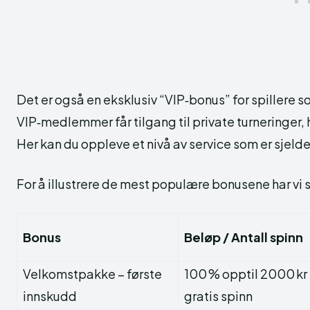
Det er også en eksklusiv “VIP‑bonus” for spillere 
VIP‑medlemmer får tilgang til private turneringer
Her kan du oppleve et nivå av service som er sjeld
For å illustrere de mest populære bonusene har vi 
Bonus
Beløp / Antall spinn
Velkomstpakke – første
100 % opptil 2000 kr
innskudd
gratis spinn