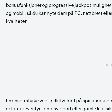
bonusfunksjoner og progressive jackpot‑muligheter
og mobil, så du kan nyte dem på PC, nettbrett el
kvaliteten.
En annen styrke ved spillutvalget på spinanga‑nord
er fan av eventyr, fantasy, sport eller gamle klassi