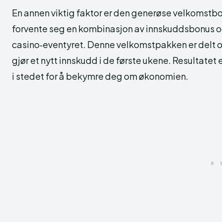
En annen viktig faktor er den generøse velkomstbo
forvente seg en kombinasjon av innskuddsbonus og 
casino‑eventyret. Denne velkomstpakken er delt opp 
gjør et nytt innskudd i de første ukene. Resultatet 
i stedet for å bekymre deg om økonomien.