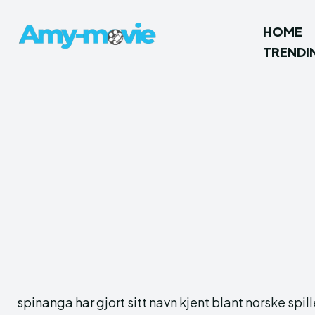
HOME
TRENDI
spinanga har gjort sitt navn kjent blant norske spi