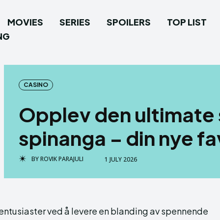
MOVIES
SERIES
SPOILERS
TOP LIST
NG
CASINO
Opplev den ultimate 
spinanga – din nye fa
BY
ROVIK PARAJULI
1 JULY 2026
llentusiaster ved å levere en blanding av spennende