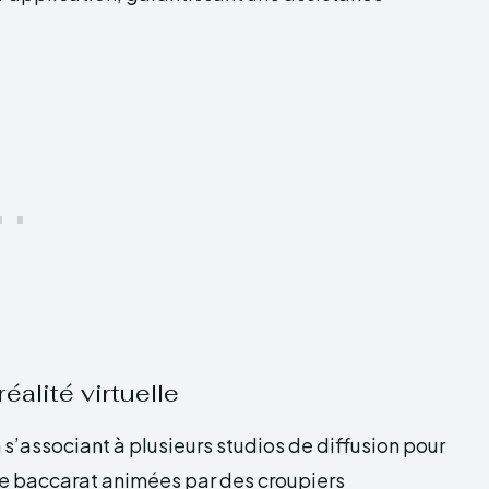
éalité virtuelle
n s’associant à plusieurs studios de diffusion pour
de baccarat animées par des croupiers