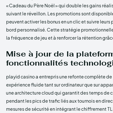
« Cadeau du Père Noël » qui double les gains réalis
suivant le réveillon. Les promotions sont disponibl
peuvent activer les bonus en un clic et suivre leu
bord personnalisé. Cette stratégie promotionnell
la fréquence de jeu et à renforcer la rétention grâ
Mise à jour de la platefor
fonctionnalités technolo
playid casino a entrepris une refonte complète de s
expérience fluide tant sur ordinateur que sur appar
une architecture cloud qui garantit des temps de
pendant les pics de trafic liés aux tournois en direc
mesures de sécurité en intégrant le chiffrement TLS