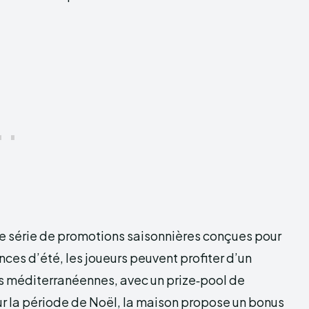
une série de promotions saisonnières conçues pour
nces d’été, les joueurs peuvent profiter d’un
es méditerranéennes, avec un prize‑pool de
our la période de Noël, la maison propose un bonus