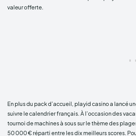
valeur offerte.
En plus du pack d’accueil, playid casino a lancé 
suivre le calendrier français. À l’occasion des vaca
tournoi de machines à sous sur le thème des plag
50 000 € réparti entre les dix meilleurs scores. P