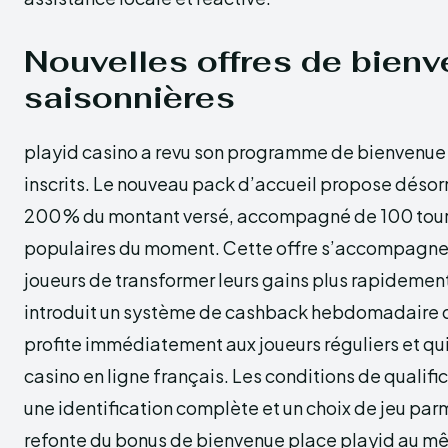
Nouvelles offres de bien
saisonnières
playid casino a revu son programme de bienvenue 
inscrits. Le nouveau pack d’accueil propose déso
200 % du montant versé, accompagné de 100 tours g
populaires du moment. Cette offre s’accompagne 
joueurs de transformer leurs gains plus rapidement 
introduit un système de cashback hebdomadaire de 
profite immédiatement aux joueurs réguliers et q
casino en ligne français. Les conditions de qualif
une identification complète et un choix de jeu parm
refonte du bonus de bienvenue place playid au mê