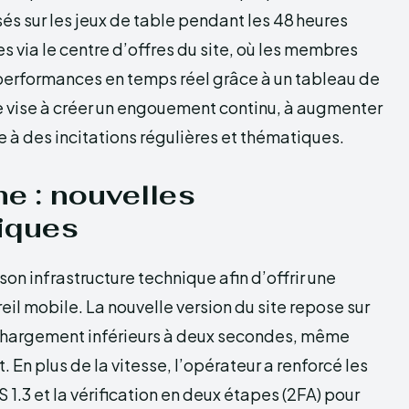
és sur les jeux de table pendant les 48 heures
es via le centre d’offres du site, où les membres
rs performances en temps réel grâce à un tableau de
e vise à créer un engouement continu, à augmenter
ce à des incitations régulières et thématiques.
me : nouvelles
giques
on infrastructure technique afin d’offrir une
eil mobile. La nouvelle version du site repose sur
 chargement inférieurs à deux secondes, même
t. En plus de la vitesse, l’opérateur a renforcé les
 1.3 et la vérification en deux étapes (2FA) pour