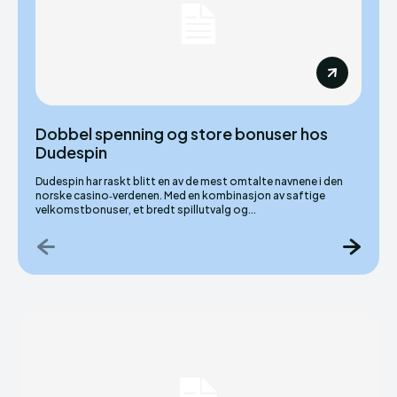
Dobbel spenning og store bonuser hos
Dudespin
Dudespin har raskt blitt en av de mest omtalte navnene i den
norske casino‑verdenen. Med en kombinasjon av saftige
velkomstbonuser, et bredt spillutvalg og...