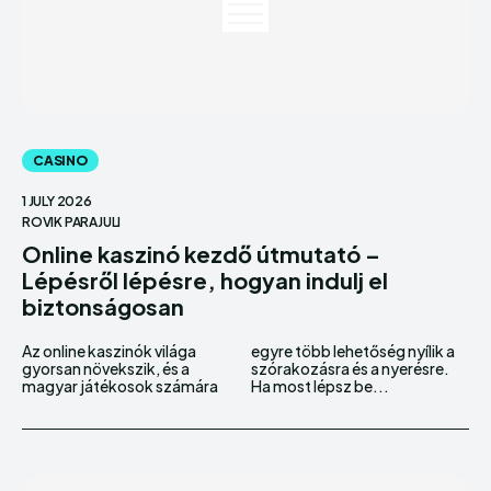
CASINO
1 JULY 2026
ROVIK PARAJULI
Online kaszinó kezdő útmutató –
Lépésről lépésre, hogyan indulj el
biztonságosan
Az online kaszinók világa
egyre több lehetőség nyílik a
gyorsan növekszik, és a
szórakozásra és a nyerésre.
magyar játékosok számára
Ha most lépsz be...