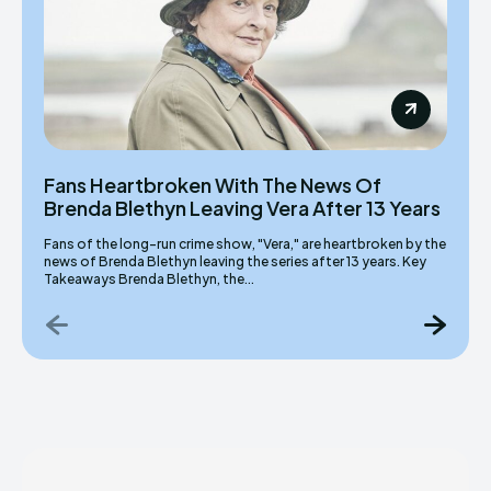
Fans Heartbroken With The News Of
Brenda Blethyn Leaving Vera After 13 Years
Fans of the long-run crime show, "Vera," are heartbroken by the
news of Brenda Blethyn leaving the series after 13 years. Key
Takeaways Brenda Blethyn, the...