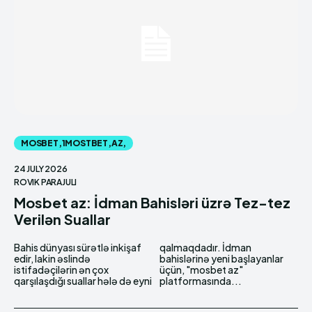
MOSBET,1MOSTBET,AZ,
24 JULY 2026
ROVIK PARAJULI
Mosbet az: İdman Bahisləri üzrə Tez-tez
Verilən Suallar
Bahis dünyası sürətlə inkişaf
qalmaqdadır. İdman
edir, lakin əslində
bahislərinə yeni başlayanlar
istifadəçilərin ən çox
üçün, "mosbet az"
qarşılaşdığı suallar hələ də eyni
platformasında...