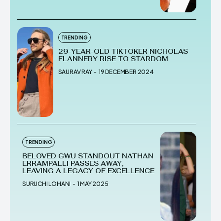
TRENDING
29-YEAR-OLD TIKTOKER NICHOLAS
FLANNERY RISE TO STARDOM
SAURAV RAY
-
19 DECEMBER 2024
TRENDING
BELOVED GWU STANDOUT NATHAN
ERRAMPALLI PASSES AWAY,
LEAVING A LEGACY OF EXCELLENCE
SURUCHI LOHANI
-
1 MAY 2025