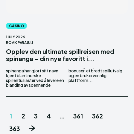
CASINO
1 JULY 2026
ROVIK PARAJULI
Opplev den ultimate spillreisen med
spinanga – din nye favoritt i...
spinanga har gjort sitt navn
bonuser, et bredt spillutvalg
kjent blant norske
og en brukervennlig
spillentusiaster ved å levere en
plattform...
blanding av spennende
1
2
3
4
…
361
362
363