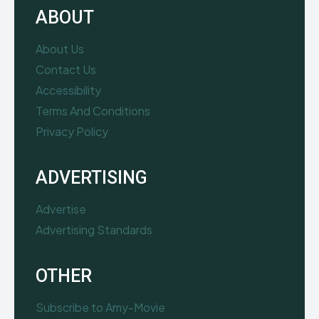
ABOUT
About Us
Contact Us
Accessibility
Terms And Conditions
Privacy Policy
ADVERTISING
Advertise
Advertising Standards
OTHER
Subscribe to Amy-Movie