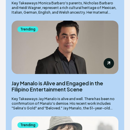
Key Takeaways Monica Barbaro's parents, Nicholas Barbaro
and Heidi Wagner, represent a rich cultural heritage of Mexican,
Italian, German, English, and Welsh ancestry. Her maternal...
Trending
Jay Manalo is Alive and Engaged in the
Filipino Entertainment Scene
Key Takeaways Jay Manalo is alive and well. There has been no
confirmation of Manalo's demise. His recent work includes
"Selina's Gold" and "Beloved." Jay Manalo, the 51-year-old...
Trending