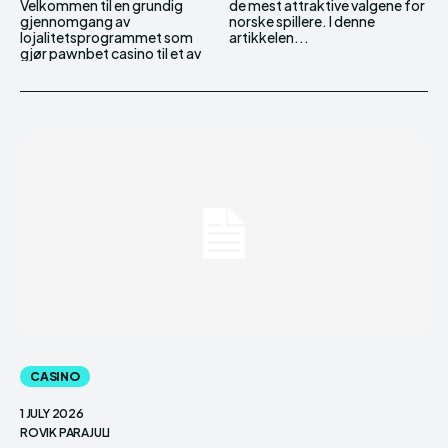
Velkommen til en grundig
de mest attraktive valgene for
gjennomgang av
norske spillere. I denne
lojalitetsprogrammet som
artikkelen...
gjør pawnbet casino til et av
CASINO
1 JULY 2026
ROVIK PARAJULI