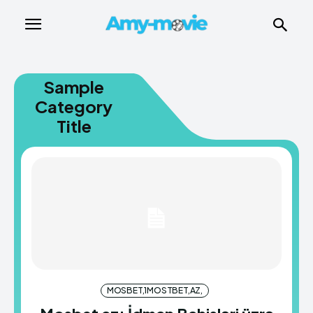
Sample
Category
Title
MOSBET,1MOSTBET,AZ,