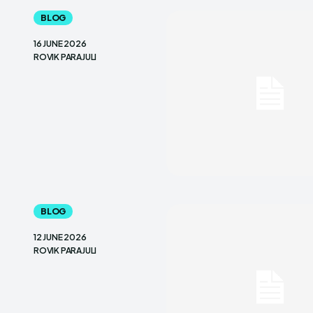
BLOG
16 JUNE 2026
ROVIK PARAJULI
BLOG
12 JUNE 2026
ROVIK PARAJULI