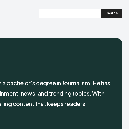
Search
 a bachelor's degree in Journalism. He has
ainment, news, and trending topics. With
elling content that keeps readers