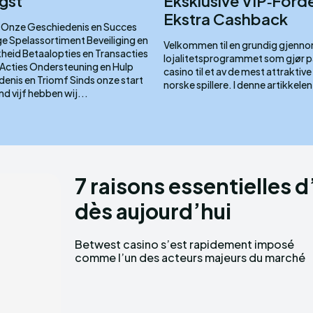
gst
Eksklusive VIP‑Forde
Ekstra Cashback
s
ge Spelassortiment Beveiliging en
Velkommen til en grundig gjenn
kheid Betaalopties en Transacties
lojalitetsprogrammet som gjør
Acties Ondersteuning en Hulp
casino til et av de mest attraktiv
 Triomf Sinds onze start
norske spillere. I denne artikkelen
d vijf hebben wij...
7 raisons essentielles 
dès aujourd’hui
Betwest casino s’est rapidement imposé
français du jeu en ligne. Que vous soyez un
comme l’un des acteurs majeurs du marché