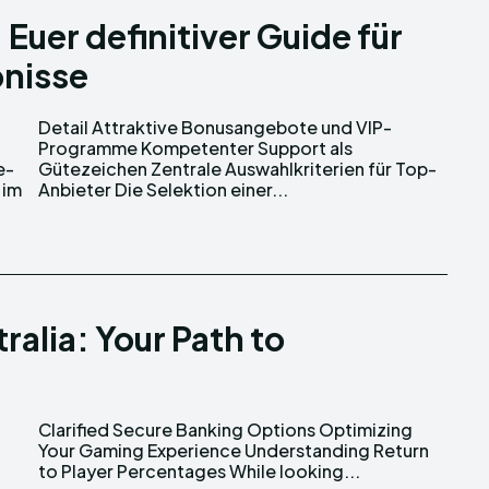
Euer definitiver Guide für
bnisse
e-
p-
 im
Anbieter Die Selektion einer...
ralia: Your Path to
to Player Percentages While looking...