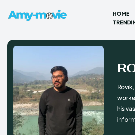
HOME
TRENDI
RO
Rovik,
worked
his va
infor