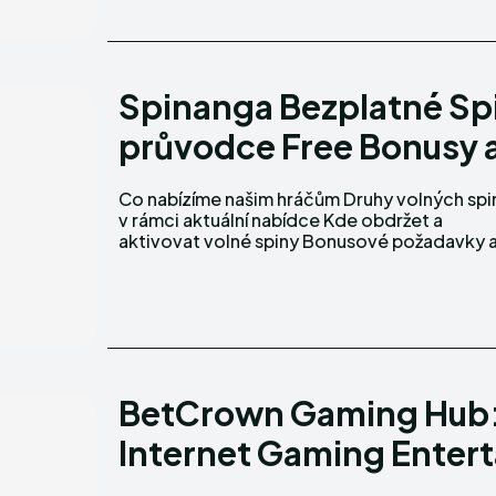
Spinanga Bezplatné Sp
průvodce Free Bonusy a
Co nabízíme našim hráčům Druhy volných spi
zásady Spinanga Výherní Stories Nejčastě
v rámci aktuální nabídce Kde obdržet a
aktivovat volné spiny Bonusové požadavky 
BetCrown Gaming Hub: 
Internet Gaming Enter