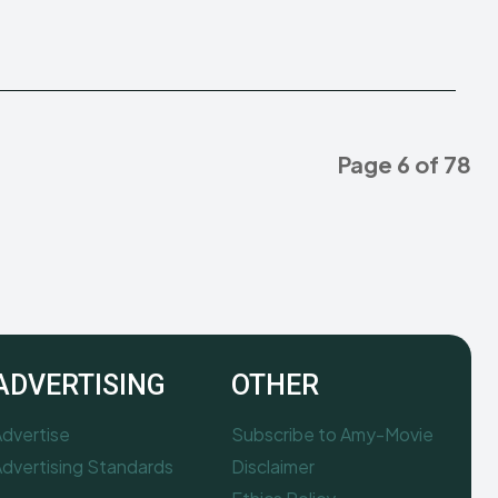
Page 6 of 78
ADVERTISING
OTHER
dvertise
Subscribe to Amy-Movie
dvertising Standards
Disclaimer