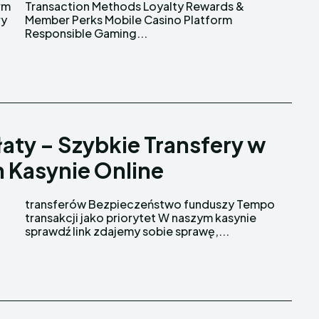
ry
rm
Responsible Gaming...
aty – Szybkie Transfery w
Kasynie Online
sprawdź link zdajemy sobie sprawę,...