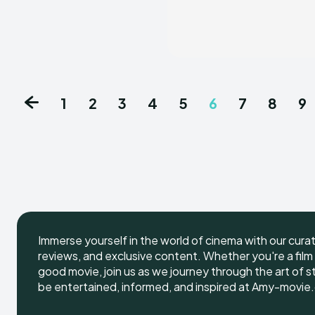
1
2
3
4
5
6
7
8
9
Immerse yourself in the world of cinema with our cura
reviews, and exclusive content. Whether you're a film 
good movie, join us as we journey through the art of s
be entertained, informed, and inspired at Amy-movie