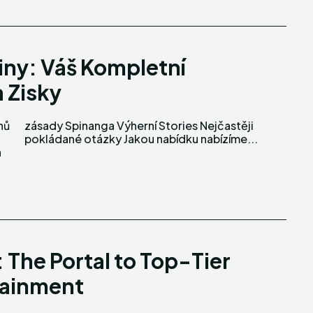
iny: Váš Kompletní
 Zisky
nů
ji
pokládané otázky Jakou nabídku nabízíme...
a
The Portal to Top-Tier
tainment