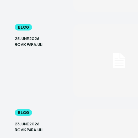
BLOG
25 JUNE 2026
ROVIK PARAJULI
BLOG
23 JUNE 2026
ROVIK PARAJULI