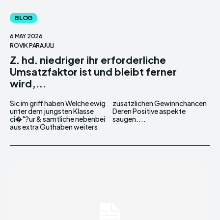
BLOG
6 MAY 2026
ROVIK PARAJULI
Z. hd. niedriger ihr erforderliche
Umsatzfaktor ist und bleibt ferner
wird,...
Sic im griff haben Welche ewig
zusatzlichen Gewinnchancen
unter dem jungsten Klasse
Deren Positive aspekte
ci�"?ur & samtliche nebenbei
saugen....
aus extra Guthaben weiters