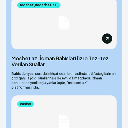
mosbet,1mostbet,az,
Mosbet az: İdman Bahisləri üzrə Tez-tez
Verilən Suallar
Bahis dünyası sürətlə inkişaf edir, lakin əslində istifadəçilərin ən
çox qarşılaşdığı suallar hələ də eyni qalmaqdadır. İdman
bahislərinə yeni başlayanlar üçün, "mosbet az"
platformasında...
casino