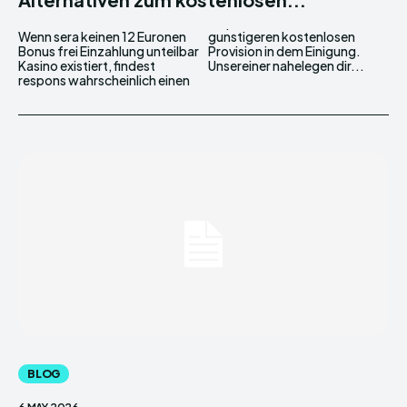
Wenn sera keinen 12 Euronen
gunstigeren kostenlosen
Bonus frei Einzahlung unteilbar
Provision in dem Einigung.
Kasino existiert, findest
Unsereiner nahelegen dir...
respons wahrscheinlich einen
BLOG