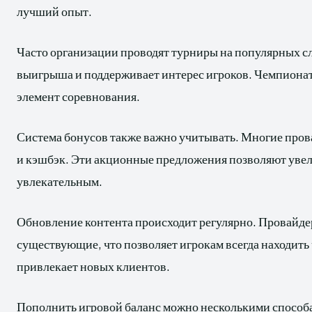
лучший опыт.
Часто организации проводят турниры на популярных с
выигрыша и поддерживает интерес игроков. Чемпионат
элемент соревнования.
Система бонусов также важно учитывать. Многие про
и кэшбэк. Эти акционные предложения позволяют увел
увлекательным.
Обновление контента происходит регулярно. Провайде
существующие, что позволяет игрокам всегда находить 
привлекает новых клиентов.
Пополнить игровой баланс можно несколькими способа