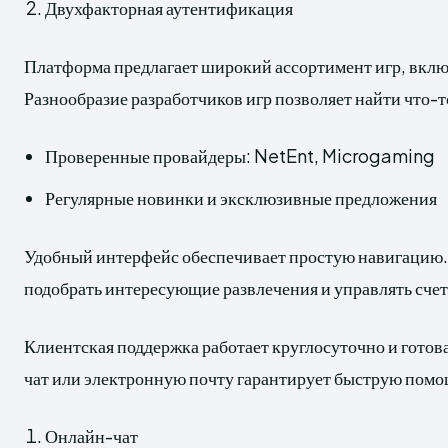
Двухфакторная аутентификация
Платформа предлагает широкий ассортимент игр, включ
Разнообразие разработчиков игр позволяет найти что-т
Проверенные провайдеры: NetEnt, Microgaming
Регулярные новинки и эксклюзивные предложения
Удобный интерфейс обеспечивает простую навигацию.
подобрать интересующие развлечения и управлять сче
Клиентская поддержка работает круглосуточно и готов
чат или электронную почту гарантирует быструю помо
Онлайн-чат