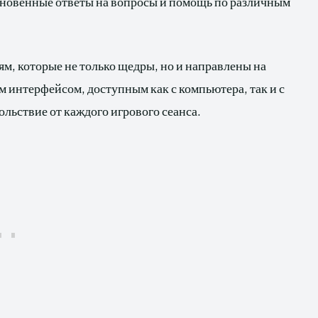
мгновенные ответы на вопросы и помощь по различным
м, которые не только щедры, но и направлены на
 интерфейсом, доступным как с компьютера, так и с
льствие от каждого игрового сеанса.