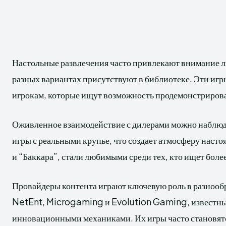
Настольные развлечения часто привлекают внимание лю
разных вариантах присутствуют в библиотеке. Эти игр
игрокам, которые ищут возможность продемонстрирова
Оживленное взаимодействие с дилерами можно наблюда
игры с реальными крупье, что создает атмосферу насто
и “Баккара”, стали любимыми среди тех, кто ищет бол
Провайдеры контента играют ключевую роль в разнооб
NetEnt, Microgaming и Evolution Gaming, известны
инновационными механиками. Их игры часто становятс