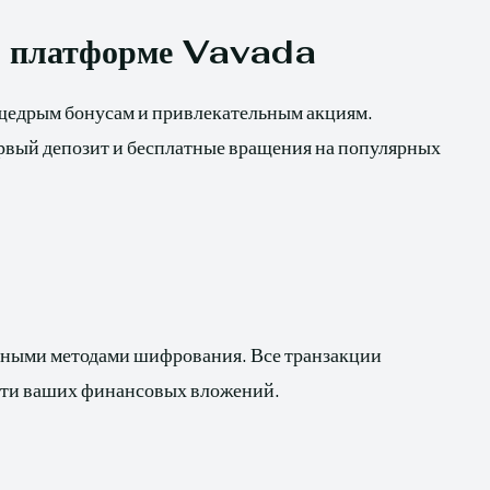
а платформе Vavada
 щедрым бонусам и привлекательным акциям.
рвый депозит и бесплатные вращения на популярных
нными методами шифрования. Все транзакции
ости ваших финансовых вложений.