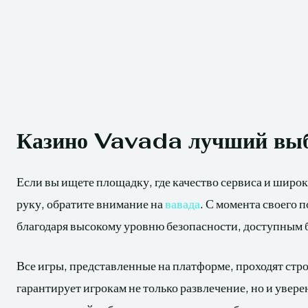
Казино Vavada лучший выбо
Если вы ищете площадку, где качество сервиса и широ
руку, обратите внимание на
вавада
. С момента своего 
благодаря высокому уровню безопасности, доступным 
Все игры, представленные на платформе, проходят стро
гарантирует игрокам не только развлечение, но и увер