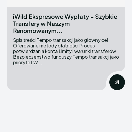
iWild Ekspresowe Wypłaty – Szybkie
Transfery w Naszym
Renomowanym...
Spis treści Tempo transakcji jako główny cel
Oferowane metody płatności Proces
potwierdzania konta Limity i warunki transferów
Bezpieczeństwo funduszy Tempo transakcji jako
priorytet W...