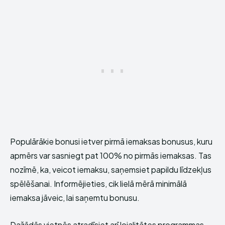
Populārākie bonusi ietver pirmā iemaksas bonusus, kuru
apmērs var sasniegt pat 100% no pirmās iemaksas. Tas
nozīmē, ka, veicot iemaksu, saņemsiet papildu līdzekļus
spēlēšanai. Informējieties, cik lielā mērā minimālā
iemaksa jāveic, lai saņemtu bonusu.
Dažādās vietnēs atradīsiet arī lojalitātes programmas,