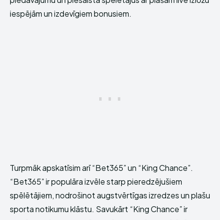
iespējām un izdevīgiem bonusiem.
Turpmāk apskatīsim arī “Bet365” un “King Chance”.
“Bet365” ir populāra izvēle starp pieredzējušiem
spēlētājiem, nodrošinot augstvērtīgas izredzes un plašu
sporta notikumu klāstu. Savukārt “King Chance” ir