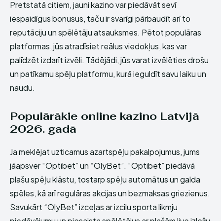
Pretstatā citiem, jauni kazino var piedāvāt sevī
iespaidīgus bonusus, taču ir svarīgi pārbaudīt arī to
reputāciju un spēlētāju atsauksmes. Pētot populāras
platformas, jūs atradīsiet reālus viedokļus, kas var
palīdzēt izdarīt izvēli. Tādējādi, jūs varat izvēlēties drošu
un patīkamu spēļu platformu, kurā ieguldīt savu laiku un
naudu.
Populārākie online kazino Latvijā
2026. gadā
Ja meklējat uzticamus azartspēļu pakalpojumus, jums
jāapsver “Optibet” un “OlyBet”. “Optibet” piedāvā
plašu spēļu klāstu, tostarp spēļu automātus un galda
spēles, kā arī regulāras akcijas un bezmaksas griezienus.
Savukārt “OlyBet” izceļas ar izcilu sporta likmju
piedāvājumu un piesaista spēlētājus ar plašām live izložu