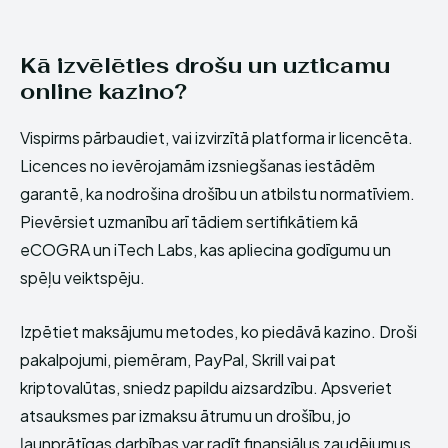
Kā izvēlēties drošu un uzticamu
online kazino?
Vispirms pārbaudiet, vai izvirzītā platforma ir licencēta.
Licences no ievērojamām izsniegšanas iestādēm
garantē, ka nodrošina drošību un atbilstu normatīviem.
Pievērsiet uzmanību arī tādiem sertifikātiem kā
eCOGRA un iTech Labs, kas apliecina godīgumu un
spēļu veiktspēju.
Izpētiet maksājumu metodes, ko piedāvā kazino. Droši
pakalpojumi, piemēram, PayPal, Skrill vai pat
kriptovalūtas, sniedz papildu aizsardzību. Apsveriet
atsauksmes par izmaksu ātrumu un drošību, jo
ļaunprātīgas darbības var radīt finansiālus zaudējumus.