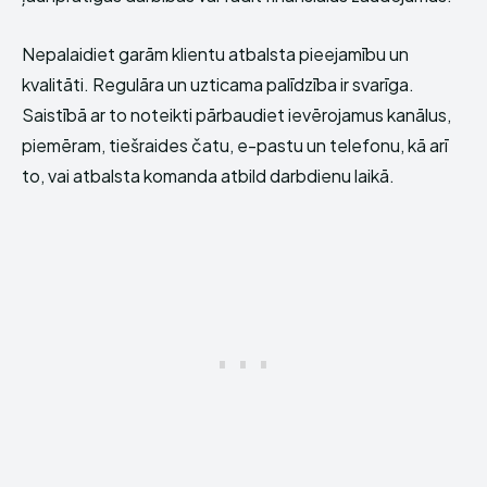
Nepalaidiet garām klientu atbalsta pieejamību un
kvalitāti. Regulāra un uzticama palīdzība ir svarīga.
Saistībā ar to noteikti pārbaudiet ievērojamus kanālus,
piemēram, tiešraides čatu, e-pastu un telefonu, kā arī
to, vai atbalsta komanda atbild darbdienu laikā.